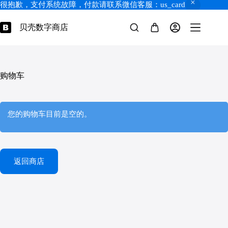
很抱歉，支付系统故障，付款请联系微信客服：us_card
跳
过
贝壳数字商店
购
内
物
容
车
购物车
您的购物车目前是空的。
返回商店