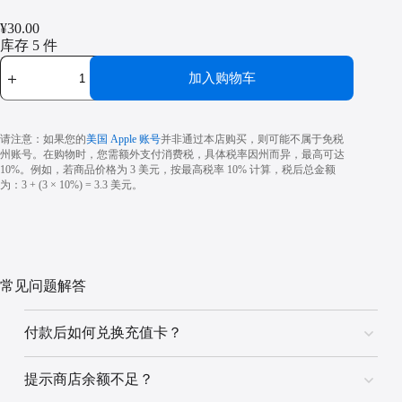
¥
30.00
库存 5 件
Apple
加入购物车
充
值
卡
数
请注意：如果您的
美国 Apple 账号
并非通过本店购买，则可能不属于免税
量
州账号。在购物时，您需额外支付消费税，具体税率因州而异，最高可达
10%。例如，若商品价格为 3 美元，按最高税率 10% 计算，税后总金额
为：3 + (3 × 10%) = 3.3 美元。
常见问题解答
付款后如何兑换充值卡？
方法一：点击订单详情页的 16 位兑换码一键兑换。
提示商店余额不足？
方法二：打开 App Store > App > 头像 > 兑换充值卡或代
码 > 手动输入 16 位兑换码。