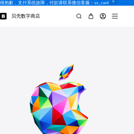
很抱歉，支付系统故障，付款请联系微信客服：us_card
Apple 充值卡
跳
选择选项
¥
20.00
–
本
过
贝壳数字商店
¥
180.00
购
产
内
物
品
容
车
有
多
种
变
体。
可
在
产
品
页
面
上
选
择
这
些
选