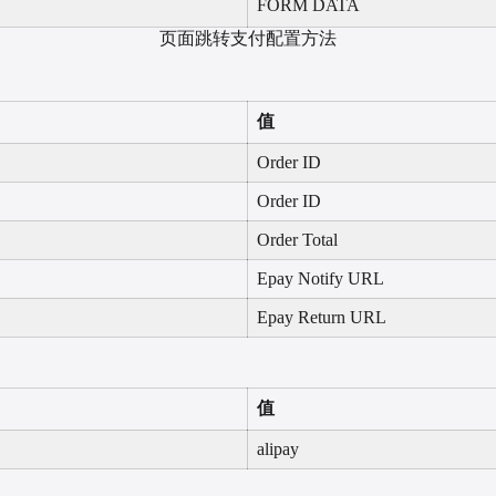
FORM DATA
页面跳转支付配置方法
值
Order ID
Order ID
Order Total
Epay Notify URL
Epay Return URL
值
alipay