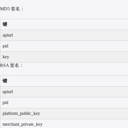
MD5 签名：
键
apiurl
pid
key
RSA 签名：
键
apiurl
pid
platform_public_key
merchant_private_key